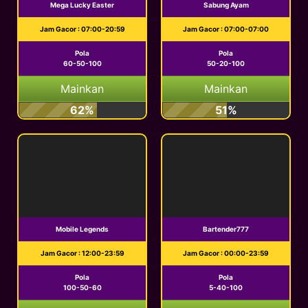
Mega Lucky Easter
Sabung Ayam
Jam Gacor : 07:00-20:59
Jam Gacor : 07:00-07:00
Pola
Pola
60-50-100
50-20-100
Mainkan
Mainkan
62%
51%
Mobile Legends
Bartender777
Jam Gacor : 12:00-23:59
Jam Gacor : 00:00-23:59
Pola
Pola
100-50-60
5-40-100