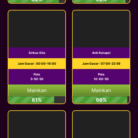
Sirkus Gila
Anti Korupsi
Jam Gacor : 00:00-16:00
Jam Gacor : 07:00-23:59
Pola
Pola
5-50-50
10-80-50
Mainkan
Mainkan
81%
96%