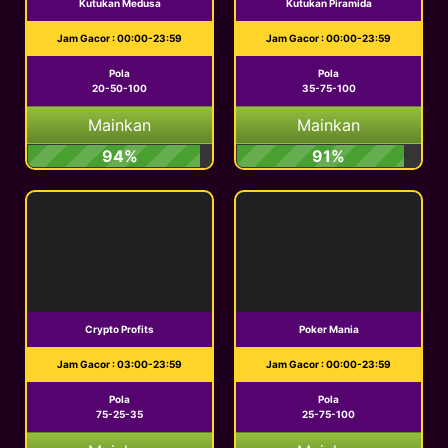
Kutukan Medusa
Kutukan Piramida
Jam Gacor : 00:00-23:59
Jam Gacor : 00:00-23:59
Pola
Pola
20-50-100
35-75-100
Mainkan
Mainkan
94%
91%
Crypto Profits
Poker Mania
Jam Gacor : 03:00-23:59
Jam Gacor : 00:00-23:59
Pola
Pola
75-25-35
25-75-100