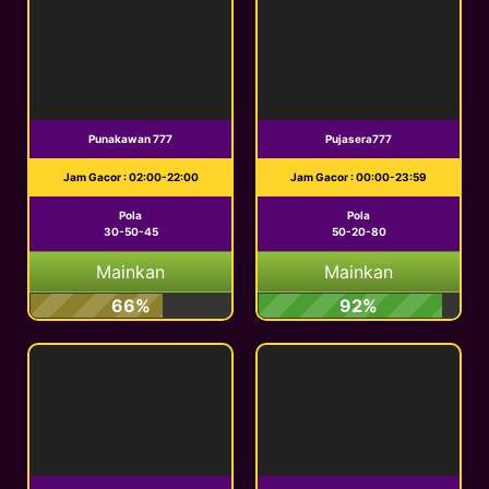
Punakawan 777
Pujasera777
Jam Gacor : 02:00-22:00
Jam Gacor : 00:00-23:59
Pola
Pola
30-50-45
50-20-80
Mainkan
Mainkan
66%
92%