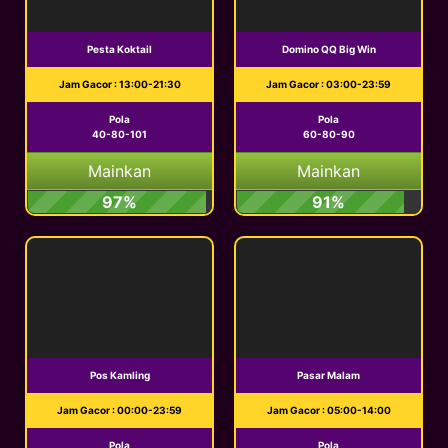
Pesta Koktail
Domino QQ Big Win
Jam Gacor : 13:00-21:30
Jam Gacor : 03:00-23:59
Pola
Pola
40-80-101
60-80-90
Mainkan
Mainkan
97%
91%
Pos Kamling
Pasar Malam
Jam Gacor : 00:00-23:59
Jam Gacor : 05:00-14:00
Pola
Pola