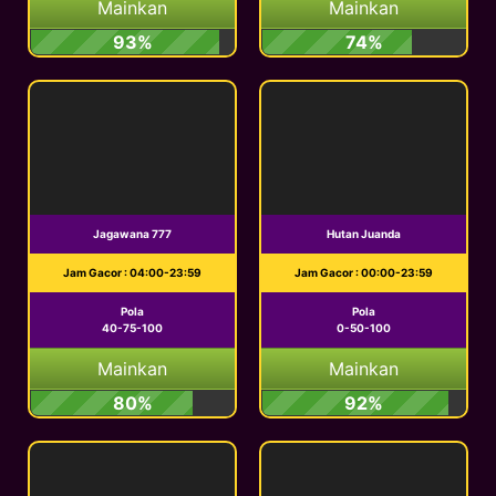
Mainkan
Mainkan
93%
74%
Jagawana 777
Hutan Juanda
Jam Gacor : 04:00-23:59
Jam Gacor : 00:00-23:59
Pola
Pola
40-75-100
0-50-100
Mainkan
Mainkan
80%
92%