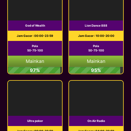
God of Wealth
Lion Dance 888
Jam Gacor : 00:00-23:59
Jam Gacor : 10:00-20:00
Pola
Pola
50-75-100
50-75-100
Mainkan
Mainkan
97%
95%
Ultra poker
On Air Radio