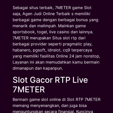
Sebagai situs terbaik, 7METER game Slot
saja, Agen Judi Online Terbaik s memiliki
berbagai game dengan berbagai bonus yang
menarik dan melimpah. Mainkan game
sportsbook, togel, live casino dan lainnya.
7METER merupakan Situs slot rtp dari
berbagai provider seperti pragmatic play,
habanero, pgsoft, idnslot, cq9 terpercaya
yang memiliki fasilitas Online 24 jam nonstop,
Layanan ini akan memudahkan kamu bermain
dimanapun dan kapanpun.
Slot Gacor RTP Live
7METER
Bermain game slot online di Slot RTP 7METER
memang menyenangkan, dan juga bisa
menguntungkan secara finansial. Kuncinya