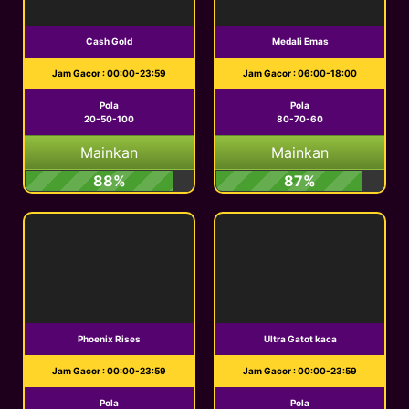
Cash Gold
Medali Emas
Jam Gacor : 00:00-23:59
Jam Gacor : 06:00-18:00
Pola
Pola
20-50-100
80-70-60
Mainkan
Mainkan
88%
87%
Phoenix Rises
Ultra Gatot kaca
Jam Gacor : 00:00-23:59
Jam Gacor : 00:00-23:59
Pola
Pola