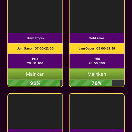
Buah Tropis
Wild Xmas
Jam Gacor : 07:00-22:00
Jam Gacor : 05:00-23:59
Pola
Pola
20-50-100
20-50-100
Mainkan
Mainkan
96%
78%