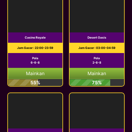
Casino Royale
Desert Oasis
Jam Gacor : 22:00-23:59
Jam Gacor : 03:00-04:59
Pola
Pola
6-6-8
2-6-8
Mainkan
Mainkan
55%
75%