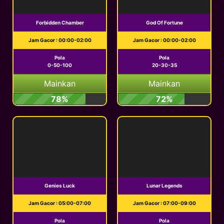
Forbidden Chamber
God Of Fortune
Jam Gacor : 00:00-02:00
Jam Gacor : 00:00-02:00
Pola
Pola
0-50-100
20-30-35
Mainkan
Mainkan
78%
72%
Genies Luck
Lunar Legends
Jam Gacor : 05:00-07:00
Jam Gacor : 07:00-09:00
Pola
Pola