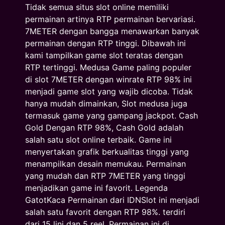
Tidak semua situs slot online memiliki
permainan artinya RTP permainan bervariasi.
7METER dengan bangga menawarkan banyak
permainan dengan RTP tinggi. Dibawah ini
kami tampilkan game slot teratas dengan
RTP tertinggi. Medusa Game paling populer
di slot 7METER dengan winrate RTP 98% ini
menjadi game slot yang wajib dicoba. Tidak
hanya mudah dimainkan, Slot medusa juga
termasuk game yang gampang jackpot. Cash
Gold Dengan RTP 98%, Cash Gold adalah
salah satu slot online terbaik. Game ini
menyertakan grafik berkualitas tinggi yang
menampilkan desain memukau. Permainan
yang mudah dan RTP 7METER yang tinggi
menjadikan game ini favorit. Legenda
GatotKaca Permainan dari IDNSlot ini menjadi
salah satu favorit dengan RTP 98%. terdiri
dari 15 lini dan 5 reel. Permainan ini di