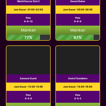
World Soccer Slot 2
Sweet Baker
Jam Gacor : 01:00-03:00
Jam Gacor : 05:00-06:59
Pola
Pola
6-6-10
9-9-9
Mainkan
Mainkan
77%
87%
Samurai Sushi
God of Gamblers
Jam Gacor : 13:00-14:59
Jam Gacor : 14:00-16:00
Pola
Pola
9-5-9
8-5-5