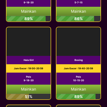
9-18-20
5-7-15
Mainkan
Mainkan
89%
86%
Hula Girl
Boxing
Jam Gacor : 19:00-20:59
Jam Gacor : 19:40-20:59
Pola
Pola
9-18-20
10-15-20
Mainkan
Mainkan
51%
89%