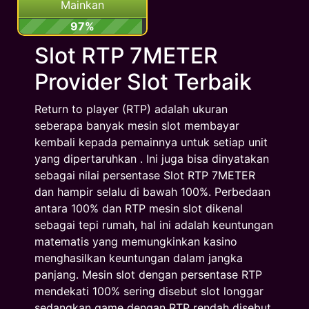
Mainkan
97%
Slot RTP 7METER
Provider Slot Terbaik
Return to player (RTP) adalah ukuran
seberapa banyak mesin slot membayar
kembali kepada pemainnya untuk setiap unit
yang dipertaruhkan . Ini juga bisa dinyatakan
sebagai nilai persentase Slot RTP 7METER
dan hampir selalu di bawah 100%. Perbedaan
antara 100% dan RTP mesin slot dikenal
sebagai tepi rumah, hal ini adalah keuntungan
matematis yang memungkinkan kasino
menghasilkan keuntungan dalam jangka
panjang. Mesin slot dengan persentase RTP
mendekati 100% sering disebut slot longgar
sedangkan game dengan RTP rendah disebut