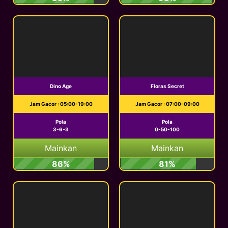
Dino Age
Floras Secret
Jam Gacor : 05:00-19:00
Jam Gacor : 07:00-09:00
Pola
Pola
3-6-3
0-50-100
Mainkan
Mainkan
86%
81%