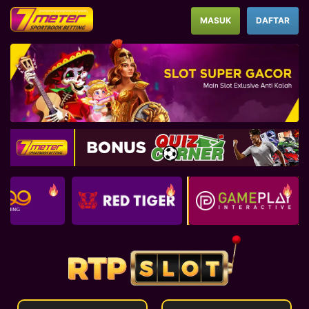
MASUK
DAFTAR