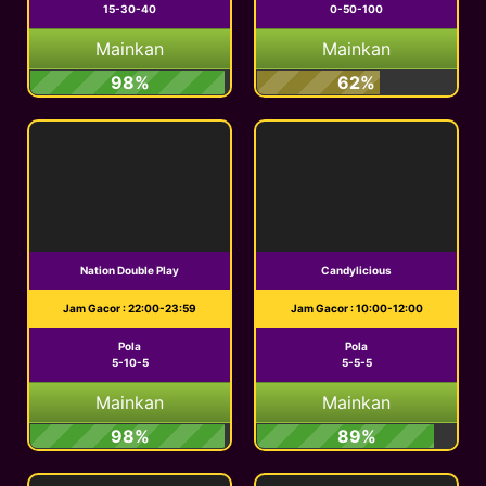
15-30-40
0-50-100
Mainkan
Mainkan
98%
62%
Nation Double Play
Candylicious
Jam Gacor : 22:00-23:59
Jam Gacor : 10:00-12:00
Pola
Pola
5-10-5
5-5-5
Mainkan
Mainkan
98%
89%