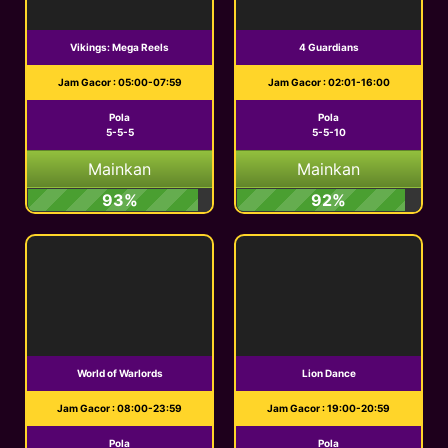
Vikings: Mega Reels
4 Guardians
Jam Gacor : 05:00-07:59
Jam Gacor : 02:01-16:00
Pola
Pola
5-5-5
5-5-10
Mainkan
Mainkan
93%
92%
World of Warlords
Lion Dance
Jam Gacor : 08:00-23:59
Jam Gacor : 19:00-20:59
Pola
Pola