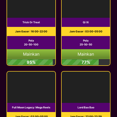
Trick Or Treat
Qi Xi
Jam Gacor : 16:00-22:00
Jam Gacor : 03:00-05:00
Pola
Pola
20-50-100
25-50-50
Mainkan
Mainkan
95%
77%
Full Moon Legacy: Mega Reels
Lord Bao Bao
Jam Gacor : 03:00-05:00
Jam Gacor : 22:00-23:59