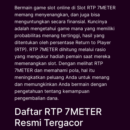
Bermain game slot online di Slot RTP 7METER
memang menyenangkan, dan juga bisa
menguntungkan secara finansial. Kuncinya
adalah mengetahui game mana yang memiliki
probabilitas menang tertinggi, hasil yang
ditentukan oleh persentase Return to Player
(RTP). RTP 7METER dihitung melalui rasio
yang mengukur hadiah pemain saat mereka
memenangkan slot. Dengan melihat RTP
7METER dan memahami pola, hal itu
meningkatkan peluang Anda untuk menang
dan memungkinkan Anda bermain dengan
pengetahuan tentang kemampuan
pengembalian dana.
Daftar RTP 7METER
Resmi Tergacor