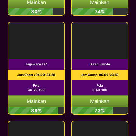
Mainkan
Mainkan
80%
74%
Jagawana 777
Hutan Juanda
Jam Gacor : 04:00-23:59
Jam Gacor : 00:00-23:59
Pola
Pola
40-75-100
0-50-100
Mainkan
Mainkan
89%
73%