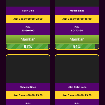
Cash Gold
Medali Emas
Jam Gacor : 00:00-23:59
Jam Gacor : 06:00-18:00
Pola
Pola
20-50-100
80-70-60
Mainkan
Mainkan
97%
91%
Phoenix Rises
Ultra Gatot kaca
Jam Gacor : 00:00-23:59
Jam Gacor : 00:00-23:59
Pola
Pola