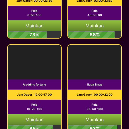
Jam Gacor : 00:00-23:59
Jam Gacor : 03:00-23:59
Pola
Pola
0-50-100
45-50-60
Mainkan
Mainkan
73%
88%
Aladdins fortune
Naga Emas
Jam Gacor : 12:00-17:00
Jam Gacor : 00:00-22:00
Pola
Pola
10-20-100
35-40-100
Mainkan
Mainkan
85%
93%