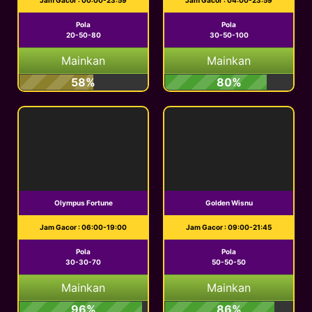
Jam Gacor : 00:00-23:59
Jam Gacor : 04:00-23:59
Pola
Pola
20-50-80
30-50-100
Mainkan
Mainkan
58%
80%
Olympus Fortune
Golden Wisnu
Jam Gacor : 06:00-19:00
Jam Gacor : 09:00-21:45
Pola
Pola
30-30-70
50-50-50
Mainkan
Mainkan
96%
86%