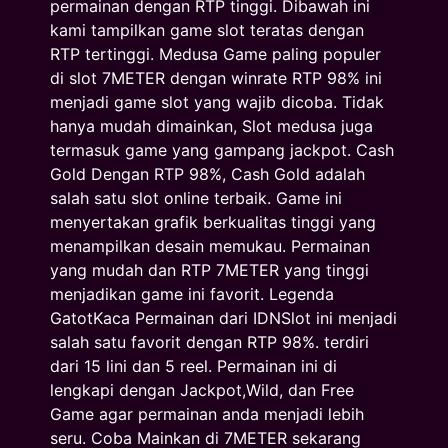
permainan dengan RTP tinggi. Dibawah ini
kami tampilkan game slot teratas dengan
RTP tertinggi. Medusa Game paling populer
di slot 7METER dengan winrate RTP 98% ini
menjadi game slot yang wajib dicoba. Tidak
hanya mudah dimainkan, Slot medusa juga
termasuk game yang gampang jackpot. Cash
Gold Dengan RTP 98%, Cash Gold adalah
salah satu slot online terbaik. Game ini
menyertakan grafik berkualitas tinggi yang
menampilkan desain memukau. Permainan
yang mudah dan RTP 7METER yang tinggi
menjadikan game ini favorit. Legenda
GatotKaca Permainan dari IDNSlot ini menjadi
salah satu favorit dengan RTP 98%. terdiri
dari 15 lini dan 5 reel. Permainan ini di
lengkapi dengan Jackpot,Wild, dan Free
Game agar permainan anda menjadi lebih
seru. Coba Mainkan di 7METER sekarang