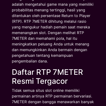
adalah mengetahui game mana yang memiliki
probabilitas menang tertinggi, hasil yang
ditentukan oleh persentase Return to Player
(RTP). RTP 7METER dihitung melalui rasio
yang mengukur hadiah pemain saat mereka
memenangkan slot. Dengan melihat RTP
7METER dan memahami pola, hal itu
meningkatkan peluang Anda untuk menang
dan memungkinkan Anda bermain dengan
pengetahuan tentang kemampuan
pengembalian dana.
Daftar RTP 7METER
Resmi Tergacor
Tidak semua situs slot online memiliki
permainan artinya RTP permainan bervariasi.
7METER dengan bangga menawarkan banyak