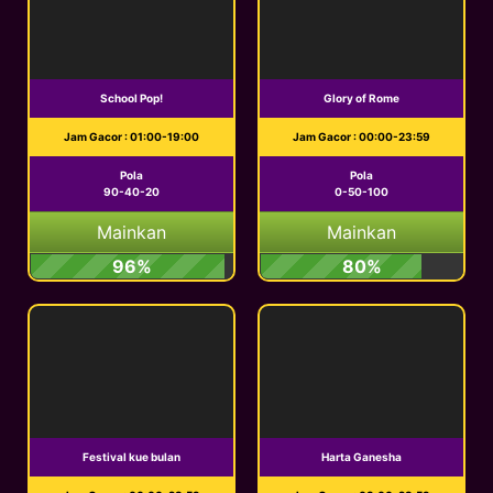
School Pop!
Glory of Rome
Jam Gacor : 01:00-19:00
Jam Gacor : 00:00-23:59
Pola
Pola
90-40-20
0-50-100
Mainkan
Mainkan
96%
80%
Festival kue bulan
Harta Ganesha