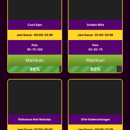
Cash Spin
Golden Wild
Jam Gacor : 00:00-23:59
Jam Gacor : 01:00-23:59
Pola
Pola
50-75-100
30-50-75
Mainkan
Mainkan
96%
90%
Pahlawan Anti Narkoba
Sihir Keberuntungan
Jam Gacor : 01:00-20:00
Jam Gacor : 05:00-22:59