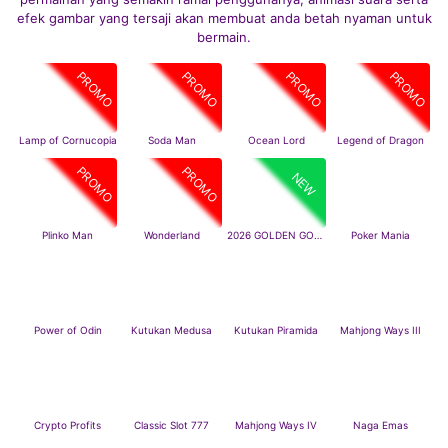
efek gambar yang tersaji akan membuat anda betah nyaman untuk
bermain.
PROMO
PROMO
PROMO
PROMO
Lamp of Cornucopia
Soda Man
Ocean Lord
Legend of Dragon
PROMO
PROMO
NEW
Plinko Man
Wonderland
2026 GOLDEN GOAL RUSH
Poker Mania
Power of Odin
Kutukan Medusa
Kutukan Piramida
Mahjong Ways III
Crypto Profits
Classic Slot 777
Mahjong Ways IV
Naga Emas