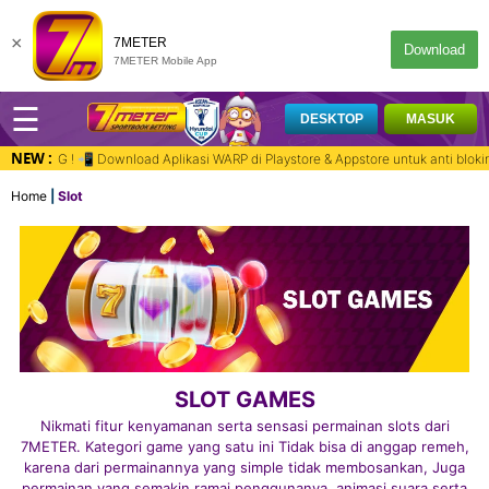
×
7METER
Download
7METER Mobile App
☰
DESKTOP
MASUK
NEW :
NG ! 📲 Download Aplikasi WARP di Playstore & Appstore untuk anti blokir l
Home
Slot
SLOT GAMES
Nikmati fitur kenyamanan serta sensasi permainan slots dari
7METER. Kategori game yang satu ini Tidak bisa di anggap remeh,
karena dari permainannya yang simple tidak membosankan, Juga
permainan yang semakin ramai penggunanya, animasi suara serta