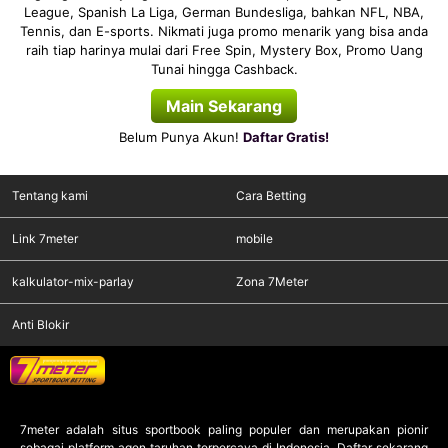
League, Spanish La Liga, German Bundesliga, bahkan NFL, NBA,
Tennis, dan E-sports. Nikmati juga promo menarik yang bisa anda
raih tiap harinya mulai dari Free Spin, Mystery Box, Promo Uang
Tunai hingga Cashback.
Main Sekarang
Belum Punya Akun!
Daftar Gratis!
Tentang kami
Cara Betting
Link 7meter
mobile
kalkulator-mix-parlay
Zona 7Meter
Anti Blokir
7meter
adalah situs sportbook paling populer dan merupakan pionir
sebagai platform agen taruhan terpercaya di Indonesia. Daftar sekarang