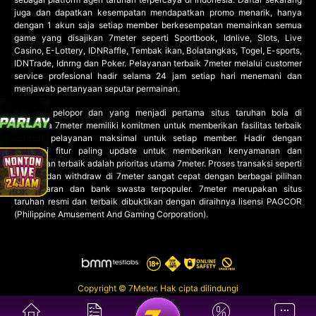
juga dan dapatkan kesempatan mendapatkan promo menarik, hanya
dengan 1 akun saja setiap member berkesempatan memainkan semua
game yang disajikan 7meter seperti Sportbook, Idnlive, Slots, Live
Casino, E-Lottery, IDNRaffle, Tembak ikan, Bolatangkas, Togel, E-sports,
IDNTrade, Idnrng dan Poker. Pelayanan terbaik 7meter melalui customer
service profesional hadir selama 24 jam setiap hari menemani dan
menjawab pertanyaan seputar permainan.
Sebagai pelopor dan yang menjadi pertama situs taruhan bola di
Indonesia 7meter memiliki komitmen untuk memberikan fasilitas terbaik
dengan pelayanan maksimal untuk setiap member. Hadir dengan
berbagai fitur paling update untuk memberikan kenyamanan dan
keamanan terbaik adalah prioritas utama 7meter. Proses transaksi seperti
deposit dan withdraw di 7meter sangat cepat dengan berbagai pilihan
pembayaran dan bank swasta terpopuler. 7meter merupakan situs
taruhan resmi dan terbaik dibuktikan dengan diraihnya lisensi PAGCOR
(Philippine Amusement And Gaming Corporation).
Copyright © 7Meter. Hak cipta dilindungi